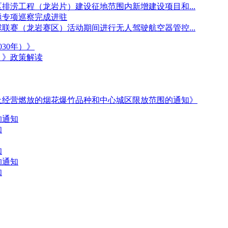
排涝工程（龙岩片）建设征地范围内新增建设项目和...
题专项巡察完成进驻
球联赛（龙岩赛区）活动期间进行无人驾驶航空器管控...
30年）》
年）》政策解读
止经营燃放的烟花爆竹品种和中心城区限放范围的通知》
的通知
知
知
的通知
知