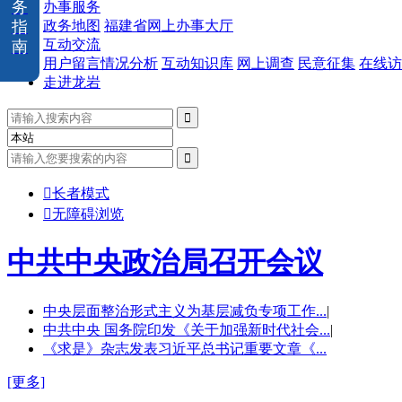
务
办事服务
指
政务地图
福建省网上办事大厅
互动交流
南
用户留言情况分析
互动知识库
网上调查
民意征集
在线访
走进龙岩



长者模式

无障碍浏览
中共中央政治局召开会议
中央层面整治形式主义为基层减负专项工作...
|
中共中央 国务院印发《关于加强新时代社会...
|
《求是》杂志发表习近平总书记重要文章《...
[更多]