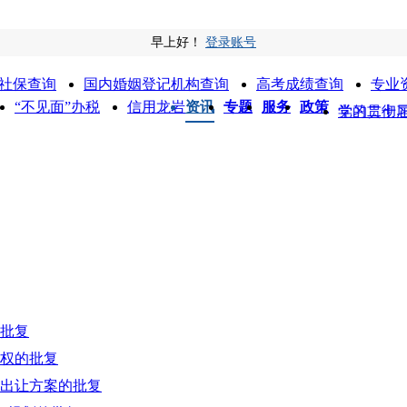
早上好！
登录账号
社保查询
国内婚姻登记机构查询
高考成绩查询
专业
“不见面”办税
信用龙岩
资讯
专题
服务
政策
党的二十
学习贯彻
批复
权的批复
出让方案的批复