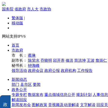
国务院
省政府
市人大
市政协
繁体版
|
移动版
网站支持IPV6
首页
市政府
市 长：
蔡琳
副市长：
陈荣水
乔晓明
邱开养
修洪
简洪坤
王波
詹崇仁
秘书长：
钟海峰
领导活动
政府会议
政府公报
政府机构
工作报告
新闻动态
部门
县市区
要闻
政务公开
专题专栏
数据发布
重点领域信息公开
规划计划
人事信息
解读回应
政
新闻发布会
图解政策
音视频及动漫解读
文字解读
回应关