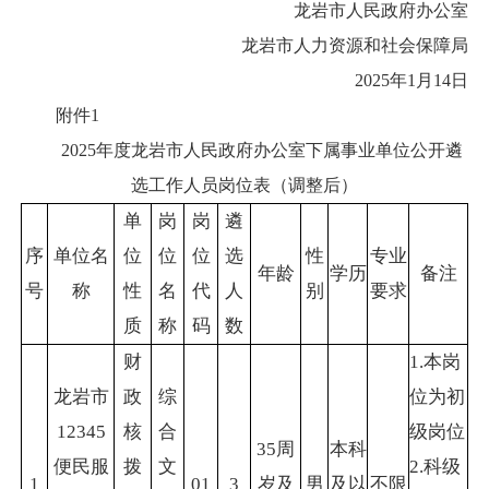
龙岩市人民政府办公室
龙岩市人力资源和社会保障局
2025年1月14日
附件1
2025年度龙岩市人民政府办公室下属事业单位公开遴
选工作人员岗位表（调整后）
单
岗
岗
遴
序
单位名
位
位
位
选
性
专业
年龄
学历
备注
号
称
性
名
代
人
别
要求
质
称
码
数
财
1.本岗
龙岩市
政
综
位为初
12345
核
合
级岗位
35周
本科
便民服
拨
文
2.科级
1
01
3
岁及
男
及以
不限