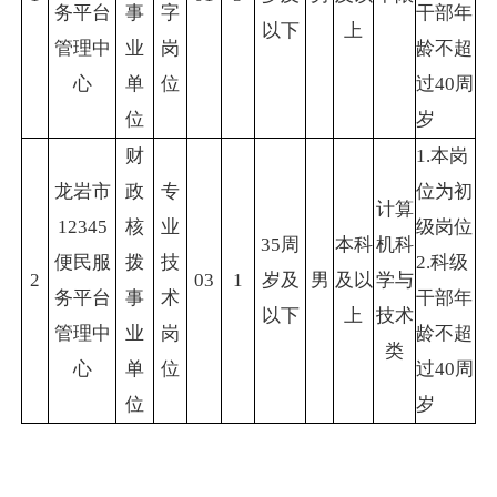
务平台
事
字
干部年
以下
上
管理中
业
岗
龄不超
心
单
位
过40周
位
岁
财
1.本岗
龙岩市
政
专
位为初
计算
12345
核
业
级岗位
35周
本科
机科
便民服
拨
技
2.科级
2
03
1
岁及
男
及以
学与
务平台
事
术
干部年
以下
上
技术
管理中
业
岗
龄不超
类
心
单
位
过40周
位
岁