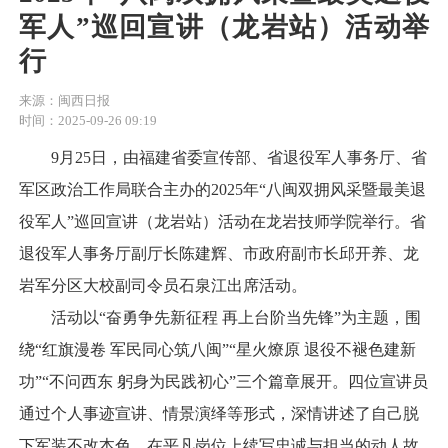
军人”巡回宣讲（龙岩站）活动举
行
来源：闽西日报
时间：2025-09-26 09:19
9月25日，由福建省委宣传部、省退役军人事务厅、省
军区政治工作局联合主办的2025年“八闽双拥风采暨最美退
役军人”巡回宣讲（龙岩站）活动在龙岩技师学院举行。省
退役军人事务厅副厅长陈建辉、市政府副市长邱开养、龙
岩军分区大校副司令员石泉江出席活动。
活动以“奋勇争先新征程 再上台阶当先锋”为主题，围
绕“红旗漫卷 军民同心筑八闽”“星火燎原 退役不褪色建新
功”“不问西东 躬身为民践初心”三个篇章展开。四位宣讲员
通过个人事迹宣讲、情景演绎等形式，深情讲述了自己脱
下军装不改本色、在平凡岗位上续写忠诚与担当的动人故