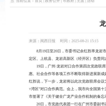

当前位置：
首页
|
政务公开
|
市政府
|
王波
|
活动
龙
来源：闽西日报
时间：2025-08-21 15:15
8月19日至20日，市委书记余红胜率龙岩
定区、上杭县、龙岩高新区（经开区）负责同
19日，广州·龙岩对口合作第四次党政联席
惠、社会合作等各项工作不断取得新进展新成效
红胜说，下一步，龙岩将以此次党政联席会议
+湾区”对口合作典范。会上，我市向全国第十
市签署了《关于健全广龙产业合作机制的备忘
20日，市党政代表团一行在广州市委副书记