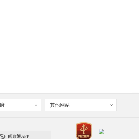
府
其他网站

闽政通APP