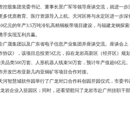
资控股集团党委书记、董事长景广军等领导座谈交流，就进一步
更多优质教育、医疗资源导入上杭。天河区将与永定区进一步深
0亿元的年产3.5万吨冷轧高精铜板带项目建设，与福建龙钢探索
携手实现互利共赢。
广晟集团以及广东省电子信息产业集团并座谈交流。座谈会上
作协议》，该项目总投资5亿元，拟在龙岩高新区（经开区）规划
相关品类500万套、人形机器人线束50万套，预计年产值超6亿
作开发巴布亚新几内亚铜矿等项目合作对接。
河智慧城软件园举行了广龙对口合作科创园开园仪式，市委书记
5家龙岩企业入驻园区；同时，还看望慰问了龙岩市赴广州挂职干