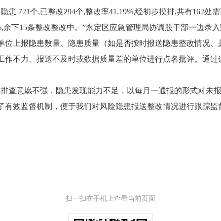
21个,已整改294个,整改率41.19%,经初步摸排,共有162
9.13%,余下15条整改整改中。”永定区应急管理局协调股干部一边
位上报隐患数量、隐患质量（如是否按时报送隐患整改情况、
工作不力、报送不及时或数据质量差的单位进行点名批评。通过这
排查意愿不强，隐患发现能力不足，以每月一通报的形式对未报
了有效监督机制，便于我们对风险隐患报送整改情况进行跟踪监
扫一扫在手机上查看当前页面