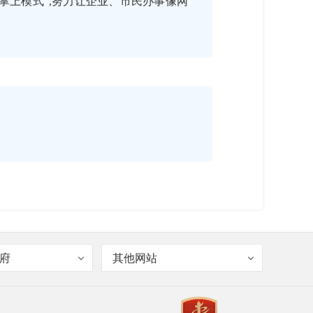
掌上模式”,努力让企业、市民办事像网
项，可通过手机全程网办的事项达到 508
府
其他网站