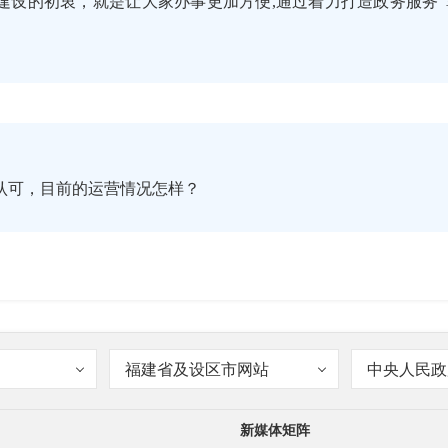
建设的初衷，就是让大家办事更加方便,通过着力打造政务服务“
认可，目前的运营情况怎样？
5.7万人，实名认证用户达到56.5万人。现在上线了55类服务事
福建省及设区市网站
中央人民政
新媒体矩阵