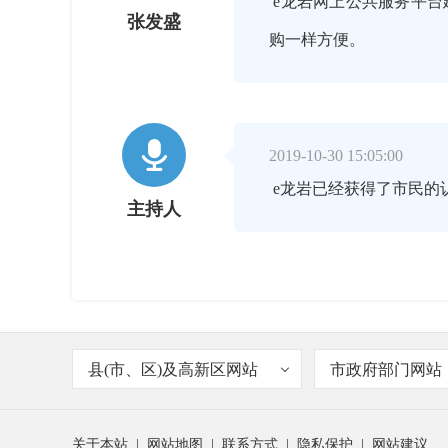
e龙岩网上公共服务平台
张发盛
购一样方便。

2019-10-30 15:05:00
e龙岩已经获得了市民的
主持人

2019-10-30 15:07:00
目前e龙岩注册用户达到6
张发盛
县(市、区)及高新区网站
市政府部门网站
项。
关于本站
|
网站地图
|
联系方式
|
隐私保护
|
网站建议