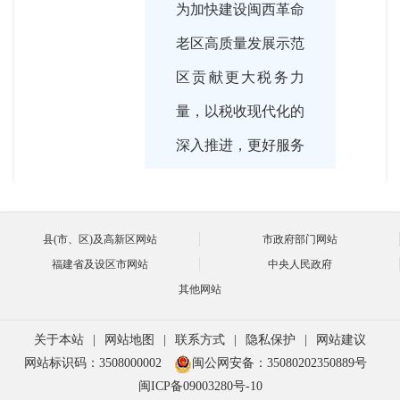
为加快建设闽西革命
老区高质量发展示范
区贡献更大税务力
量，以税收现代化的
深入推进，更好服务
中国式现代化龙岩篇
章。今天，我们很高
县(市、区)及高新区网站
市政府部门网站
兴邀请到了国家税务
福建省及设区市网站
中央人民政府
总局龙岩市税务局党
其他网站
委委员、总会计师兰
关于本站
|
网站地图
|
联系方式
|
隐私保护
|
网站建议
进，围绕“办好惠民
网站标识码：3508000002
闽公网安备：35080202350889号
事 服务现代化”主
闽ICP备09003280号-10