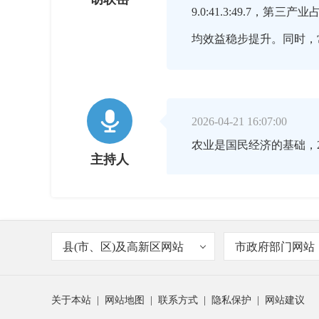
9.0:41.3:49.7
均效益稳步提升。同时，

2026-04-21 16:07:00
农业是国民经济的基础，
主持人

2026-04-21 16:09:00
县(市、区)及高新区网站
市政府部门网站
2025年全市农林牧渔业总
胡联岳
量77.02万吨，增长1
关于本站
|
网站地图
|
联系方式
|
隐私保护
|
网站建议
等林产品产量分别增长3.