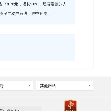
133628元，增长5.0%，经济发展的人
经济发展稳中有进、进中有质。
府
其他网站
17万亩、产量85.35万吨，其中，稻谷产
分别增长5.2%、3.2%，毛竹、竹笋干
%，淡水养殖产品产量增长4.2%，农业
闽政通APP