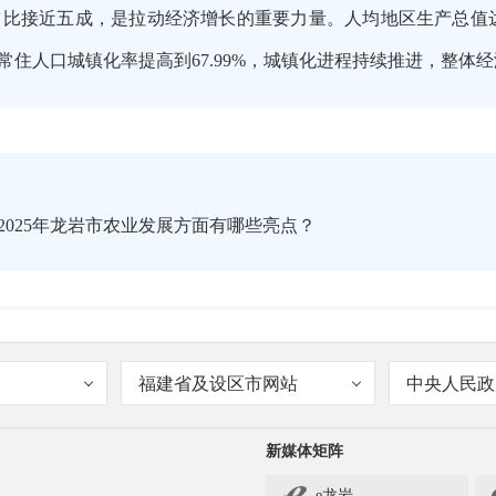
，第三产业占比接近五成，是拉动经济增长的重要力量。人均地区生产总值达
常住人口城镇化率提高到67.99%，城镇化进程持续推进，整体
2025年龙岩市农业发展方面有哪些亮点？
福建省及设区市网站
中央人民政
产值569.58亿元，增长2.8%，粮食生产实现稳增，种植面积194.
.7%，筑牢了粮食安全底线。特色农产品发展向好，食用菌、蔬菜产量
新媒体矩阵
9%、6.0%。肉蛋奶、水产品总产量稳步提升，猪肉产量增长5.6
e龙岩