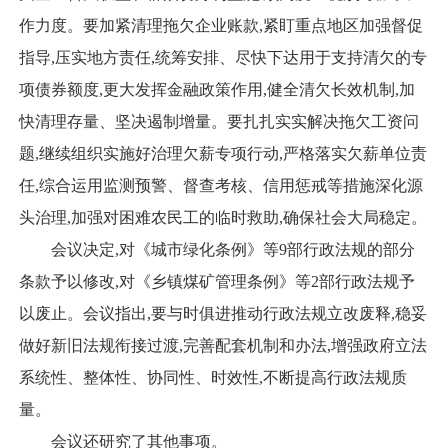
作力度。要加紧清理拖欠企业账款,紧盯重点地区加强督促
指导,压实地方责任,统筹安排、尽快下达用于支持清欠的专
项债券额度,更大发挥金融政策作用,健全清欠长效机制,加
快清理存量、坚决遏制增量。要扎扎实实解决拖欠工资问
题,继续组织实施好治理欠薪专项行动,严格落实欠薪单位责
任,综合运用监测预警、督查考核、信用惩戒等措施深化源
头治理,加强对困难农民工的临时救助,确保社会大局稳定。
会议决定,对《城市绿化条例》等9部行政法规的部分
条款予以修改,对《乡镇煤矿管理条例》等2部行政法规予
以废止。会议指出,要与时俱进推动行政法规立改废释,稳妥
做好新旧法规衔接过渡,完善配套机制和办法,增强政府立法
系统性、整体性、协同性、时效性,不断提高行政法规质
量。
会议还研究了其他事项。