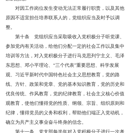
对因工作岗位发生变动无法正常履行职责，以及其他
原因不适宜担任培养联系人的，党组织应当及时予以调
整。
第十条 党组织应当采取吸收入党积极分子听党课、
参加党内有关活动，给他们分配一定的社会工作以及集中
培训等方法，对入党积极分子进行马克思列宁主义、毛泽
东思想、邓小平理论、“三个代表”重要思想、科学发展
观、习近平新时代中国特色社会主义思想教育，党的路
线、方针、政策和党章、党的基本知识教育，党的历史和
优良传统、作风教育，党的纪律教育，社会主义核心价值
观教育，使他们懂得党的性质、纲领、宗旨、组织原则和
纪律，懂得党员的义务和权利，帮助他们端正入党动机，
确立为共产主义事业奋斗终身的信念。
第十一条 党支部每半年对入党积极分子进行一次考