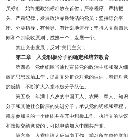
员标准，始终把政治标准放在首位，严格程序、严格把
关、严肃纪律，发展政治品质纯洁的党员；坚持综合平
衡、分类指导，有领导、有计划地进行；坚持入党自愿原
则和个别吸收原则，成熟一个，发展一个。
禁止突击发展，反对“关门主义”。
第二章 入党积极分子的确定和培养教育
第四条 党组织应当通过宣传党的政治主张和深入细
致的思想政治工作，提高党外群众对党的认识，增进对党
的感情，不断扩大入党积极分子队伍。
第五条 年满十八岁的中国工人、农民、军人、知识
分子和其他社会阶层的先进分子，承认党的纲领和章程，
愿意参加党的一个组织并在其中积极工作、执行党的决议
和按期交纳党费的，可以申请加入中国共产党。
第六条 入党申请人应当向工作、学习所在单位党组