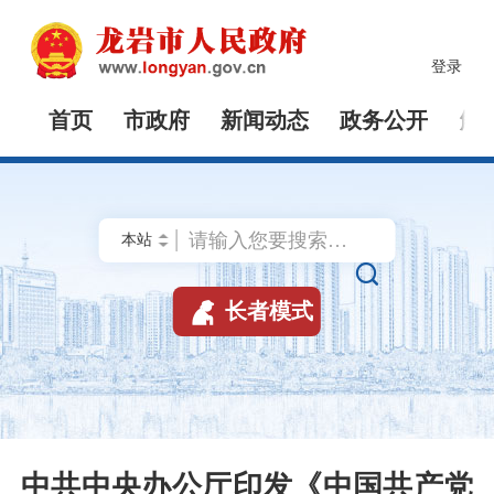
登录
首页
市政府
新闻动态
政务公开
解


长者模式
中共中央办公厅印发《中国共产党