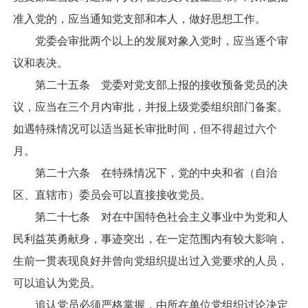
准入党的，应当通知党支部和本人，做好思想工作。
党委会审批两个以上的发展对象入党时，应当逐个审
议和表决。
第二十五条 党委对党支部上报的接收预备党员的决
议，应当在三个月内审批，并报上级党委组织部门备案。
如遇特殊情况可以适当延长审批时间，但不得超过六个
月。
第二十六条 在特殊情况下，党的中央和省（自治
区、直辖市）委员会可以直接接收党员。
第二十七条 对在中国特色社会主义事业中为党和人
民利益英勇献身，事迹突出，在一定范围内有较大影响，
生前一贯表现良好并曾向党组织提出过入党要求的人员，
可以追认为党员。
追认党员必须严格掌握，由所在单位党组织讨论决定