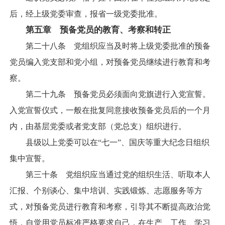
后，经上级党委审查，报省一级党委批准。
第五章 预备党员的教育、考察和转正
第二十八条 党组织应当及时将上级党委批准的预备
党员编入党支部和党小组，对预备党员继续进行教育和考
察。
第二十九条 预备党员必须面向党旗进行入党宣誓。
入党宣誓仪式，一般在批复同意接收预备党员后的一个月
内，由基层党委或者党支部（党总支）组织进行。
县级以上党委可以在“七一”、国庆等重大纪念日组织
集中宣誓。
第三十条 党组织应当通过党的组织生活、听取本人
汇报、个别谈心、集中培训、实践锻炼、志愿服务等方
式，对预备党员进行教育和考察，引导其不断提高政治觉
悟，自觉用党员标准严格要求自己，在生产、工作、学习