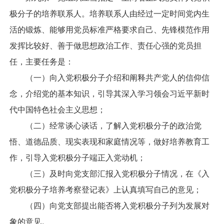
极分子的培养联系人。培养联系人由经过一定时间党内生
活的锻炼、能够用党员标准严格要求自己、先锋模范作用
发挥比较好、善于做思想政治工作、责任心强的党员担
任，主要任务是：
（一）向入党积极分子介绍和阐释共产党人的信仰信
念，介绍党的基本知识，引导其深入学习领会习近平新时
代中国特色社会主义思想；
（二）经常谈心谈话，了解入党积极分子的政治觉
悟、道德品质、现实表现和家庭情况等，做好培养教育工
作，引导入党积极分子端正入党动机；
（三）及时向党支部汇报入党积极分子情况，在《入
党积极分子培养考察登记表》上认真填写自己的意见；
（四）向党支部提出能否将入党积极分子列为发展对
象的意见。