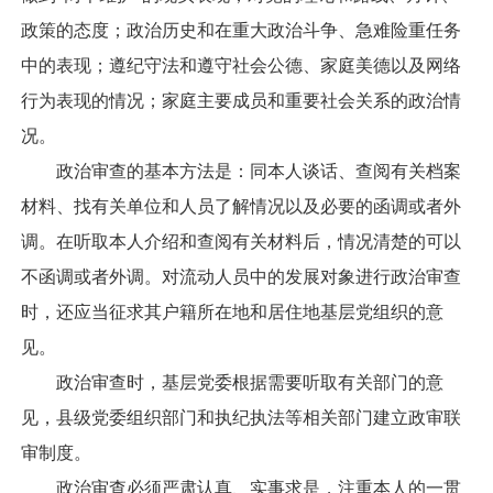
政策的态度；政治历史和在重大政治斗争、急难险重任务
中的表现；遵纪守法和遵守社会公德、家庭美德以及网络
行为表现的情况；家庭主要成员和重要社会关系的政治情
况。
政治审查的基本方法是：同本人谈话、查阅有关档案
材料、找有关单位和人员了解情况以及必要的函调或者外
调。在听取本人介绍和查阅有关材料后，情况清楚的可以
不函调或者外调。对流动人员中的发展对象进行政治审查
时，还应当征求其户籍所在地和居住地基层党组织的意
见。
政治审查时，基层党委根据需要听取有关部门的意
见，县级党委组织部门和执纪执法等相关部门建立政审联
审制度。
政治审查必须严肃认真、实事求是，注重本人的一贯