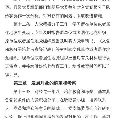
察。县级党委组织部门和基层党委每年对入党积极分子队
伍状况作一次分析。针对存在的问题，采取改进措施。
第十二条 入党积极分子工作、学习所在单位或者居
住地发生变动，应当及时报告原单位或者居住地党组织。
原单位或者居住地党组织应当及时将入党申请书、《入党
积极分子培养考察登记表》等材料转交现单位或者居住地
党组织。现单位或者居住地党组织应当对有关材料进行认
真审查，并接续做好培养教育工作。培养教育时间可以连
续计算。
第三章 发展对象的确定和考察
第十三条 对经过一年以上培养教育和考察、基本具
备党员条件的入党积极分子，在听取党小组、培养联系
人、党员和群众等意见的基础上，党支部委员会会议研究
讨论并报上级党委同意拟列为发展对象的，在工作、学习