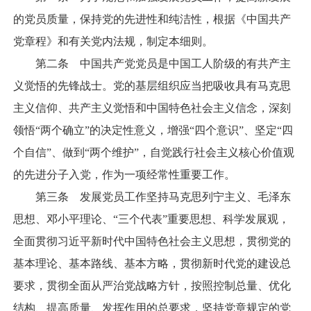
的党员质量，保持党的先进性和纯洁性，根据《中国共产
党章程》和有关党内法规，制定本细则。
第二条 中国共产党党员是中国工人阶级的有共产主
义觉悟的先锋战士。党的基层组织应当把吸收具有马克思
主义信仰、共产主义觉悟和中国特色社会主义信念，深刻
领悟“两个确立”的决定性意义，增强“四个意识”、坚定“四
个自信”、做到“两个维护”，自觉践行社会主义核心价值观
的先进分子入党，作为一项经常性重要工作。
第三条 发展党员工作坚持马克思列宁主义、毛泽东
思想、邓小平理论、“三个代表”重要思想、科学发展观，
全面贯彻习近平新时代中国特色社会主义思想，贯彻党的
基本理论、基本路线、基本方略，贯彻新时代党的建设总
要求，贯彻全面从严治党战略方针，按照控制总量、优化
结构、提高质量、发挥作用的总要求，坚持党章规定的党