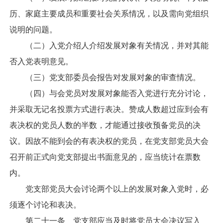
历、家庭主要成员和重要社会关系情况，以及需向党组织
说明的问题。
（二）入党介绍人介绍发展对象有关情况，并对其能
否入党表明意见。
（三）党支部委员会报告对发展对象的审查情况。
（四）与会党员对发展对象能否入党进行充分讨论，
并采取无记名投票方式进行表决。赞成人数超过应到会有
表决权的党员人数的半数，才能通过接收预备党员的决
议。因故不能到会的有表决权的党员，在党支部党员大会
召开前正式向党支部提出书面意见的，应当统计在票数
内。
党支部党员大会讨论两个以上的发展对象入党时，必
须逐个讨论和表决。
第二十一条 党支部应当及时将党员大会决议写入