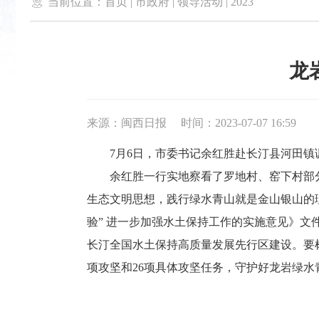

当前位置：
首页
|
市政府
|
领导活动
|
2023
龙
来源：闽西日报
时间：2023-07-07 16:59
7月6日，市委书记余红胜赴长汀县河田镇调
余红胜一行实地察看了罗地村、窑下村部分
生态文明思想，践行绿水青山就是金山银山的
验” 进一步加强水土保持工作的实施意见》
长汀全国水土保持高质量发展先行区建设。要
项攻坚和26项具体攻坚任务，守护好龙岩绿水