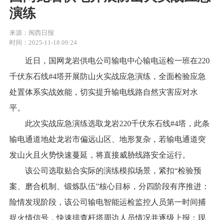
演练
来源：闽西日报
时间：2025-11-18 09:24
近日，国网龙岩供电公司输电中心输电运检一班在220
千伏东石线#4塔开展防山火实战应急演练，全面检验应急
处置体系实战效能，切实提升输电线路自然灾害应对水
平。
此次实战应急演练选取龙岩220千伏东石线#4塔，此条
输电通道地处龙岩市偏远山区、地形复杂，若输电通道突
发山火且火势快速蔓延，将直接威胁线路安全运行。
该公司选取贴合实际的演练模拟场景，紧扣“检验预
案、磨合机制、锻炼队伍”核心目标，分四阶段有序推进：
险情发现阶段，该公司输电智能运检监控人员第一时间捕
捉火情信号，快速排查杆塔周边人员情况并逐级上报；现