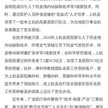
县医院成功引入了经皮颅内动脉取栓术等5项新技术。同
时，通过医护人员跨省进修的“造血式”人才培养，上杭县
培育了一批本土化的高素质医疗队伍，为当地医疗事业的
发展奠定了坚实基础。
在技术突破方面，2024年上杭县医院新引入了经皮颅
内动脉取栓术、纤维支气管镜引导下经皮气管切开术、经
皮椎动脉球囊扩张术等5项新技术；在科学研究领域，上杭
县医院通过协作发表了2篇SCI论文，实现了县医院SCI论文
零的突破；此外，傅剑华教授团队名医工作室的落户，更
为上杭县医院胸外科、肿瘤内科、胃肠外科等学科水平的
提升带来了强劲助力，使上杭县在打造全国老区苏区名医
工作室样板县的道路上迈出了坚实步伐。
近年来，广龙医疗协作聚焦于“技术-制度-产业”三重创
新，着力实现“数字化平权”“人才共生”与“敏捷响应”，将区