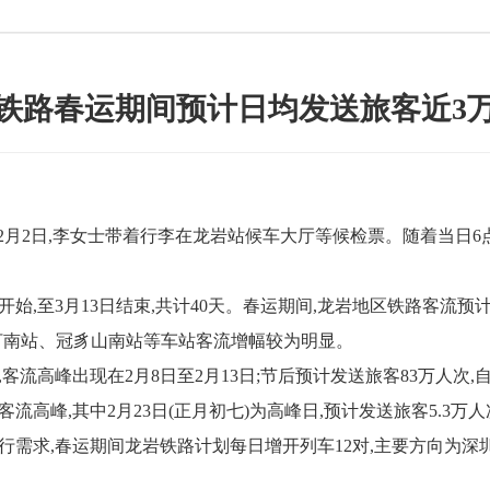
铁路春运期间预计日均发送旅客近3
2日,李女士带着行李在龙岩站候车大厅等候检票。随着当日6点3
,至3月13日结束,共计40天。春运期间,龙岩地区铁路客流预计
、长汀南站、冠豸山南站等车站客流增幅较为明显。
高峰出现在2月8日至2月13日;节后预计发送旅客83万人次,自
高峰,其中2月23日(正月初七)为高峰日,预计发送旅客5.3万人
行需求,春运期间龙岩铁路计划每日增开列车12对,主要方向为深