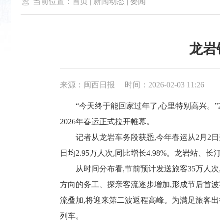

当前位置：
首页
|
新闻动态
|
要闻
龙岩
来源：闽西日报
时间：2026-02-03 11:26
“今天终于能回家过年了,心里特别高兴。”2月
2026年春运正式拉开帷幕。
记者从龙岩车务段获悉,今年春运从2月2日开始
日均2.95万人次,同比增长4.98%。龙岩站
从时间分布看,节前预计发送旅客35万人次,客流
方向的务工、探亲客流逐步增加,形成节后首波客流
流叠加,将迎来第二波返程高峰。为满足旅客出
列车。