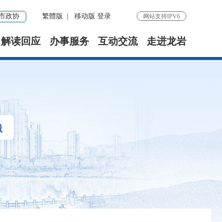
市政协
繁體版
|
移动版
登录
网站支持IPV6
解读回应
办事服务
互动交流
走进龙岩
