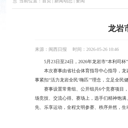

当前位置：
首页
|
新闻动态
|
要闻
龙岩
来源：闽西日报
时间：2026-05-26 10:46
5月23日至24日，2026年龙岩市“本利司杯
本次赛事由省社会体育指导中心指导，龙岩
事紧扣“活力龙岩全民‘嗨匹’”理念，立足全
赛事设置常青组、公开组共6个竞赛项目，覆
场竞技、交流心得。赛场上，选手们精神饱满
先、乐享运动，全程文明参赛、秩序井然，生