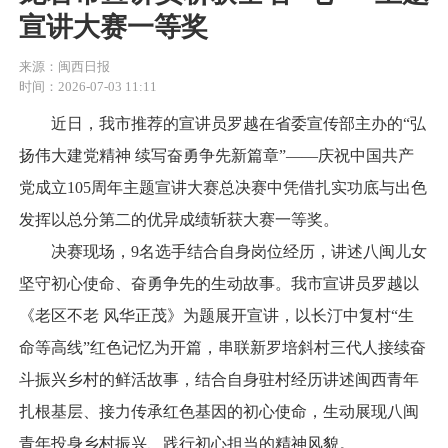
宣讲大赛一等奖
来源：闽西日报
时间：2026-07-03 11:11
近日，我市推荐的宣讲员罗越在省委宣传部主办的“弘
扬伟大建党精神 续写奋勇争先新篇章”——庆祝中国共产
党成立105周年主题宣讲大赛总决赛中凭借扎实功底与出色
发挥以总分第二的优异成绩斩获大赛一等奖。
决赛现场，9名选手结合自身岗位经历，讲述八闽儿女
坚守初心使命、奋勇争先的生动故事。我市宣讲员罗越以
《老区不老 风华正茂》为题展开宣讲，以长汀中复村“生
命等高线”红色记忆为开篇，串联新罗培斜村三代人接续奋
斗振兴乡村的鲜活故事，结合自身驻村经历讲述闽西青年
扎根基层、接力传承红色基因的初心使命，生动展现八闽
青年投身乡村振兴、践行初心担当的精神风貌。