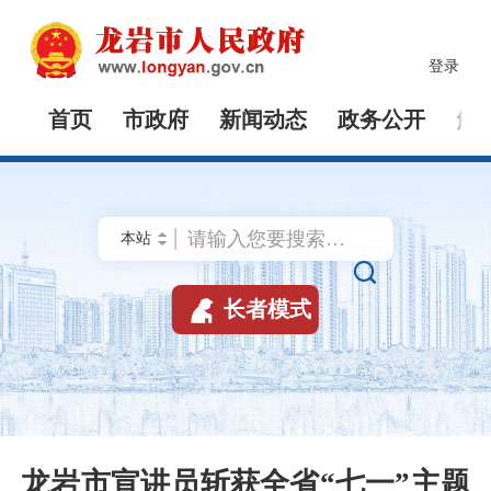
登录
首页
市政府
新闻动态
政务公开
解


长者模式
龙岩市宣讲员斩获全省“七一”主题