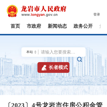
登录
首页
市政府
新闻动态
政务公开
解


长者模式
〔2023〕4号龙岩市住房公积金管