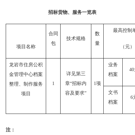
招标货物、服务一览表
最高控制
合同
数
技术规格
包
量
项目名称
（元）
龙岩市住房公积
业务
4
详见第三
金管理中心档案
档案
1
章“招标内
1项
整理、制作服务
文书
容及要求”
项目
6
档案
注：