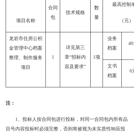
最高控制
合同
数
技术规格
包
量
项目名称
（元）
龙岩市住房公积
业务
4
详见第三
金管理中心档案
档案
1
章“招标内
1项
整理、制作服务
文书
容及要求”
项目
6
档案
注：
1、投标人按合同包进行投标，对同一合同包内所有品
目号内容投标时必须完整，否则将被视为未实质性响应投