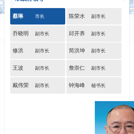
蔡琳
陈荣水
市长
副市长
乔晓明
邱开养
副市长
副市长
修洪
简洪坤
副市长
副市长
王波
詹崇仁
副市长
副市长
戴伟荣
钟海峰
副市长
秘书长