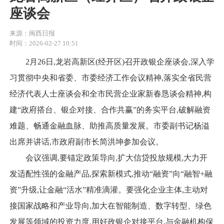
座谈会
来源：闽西日报
时间：2026-02-27 10:51
2月26日,龙岩高新区(经开区)召开政银企座谈会,深入学
习贯彻中央和省委、市委经济工作会议精神,落实全省民营
经济代表人士座谈会和全市民营企业家新春恳谈会精神,构
建“政府搭台、银企对接、合作共赢”的务实平台,破解融资
难题、畅通金融血脉、助推高质量发展。市委副书记杨溢
出席并讲话,市政府副市长简洪坤参加会议。
会议强调,要锚定政策导向,扩大信贷投放规模,大力开
发适配性强的金融产品,探索新模式,推动“融资”向“融智+融
资”升级,让金融“活水”精准滴灌。要强化企业主体,主动对
接国家战略和产业导向,加大在智能制造、数字转型、绿色
发展等领域的投资力度,用好政银企对接平台,与金融机构保