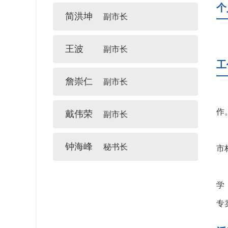
个
简洪坤
副市长
王波
副市长
工
詹崇仁
副市长
作
戴伟荣
副市长
钟海峰
秘书长
市
学
专