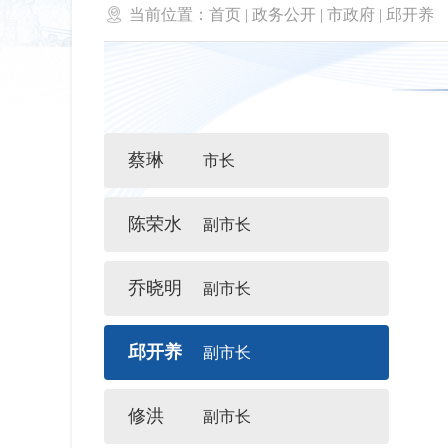

当前位置：
首页
|
政务公开
|
市政府
|
邱开养
蔡琳
市长
陈荣水
副市长
乔晓明
副市长
邱开养
副市长
修洪
副市长