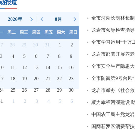
动报道
2026年
8月
一
周二
周三
周四
周五
周六
周日
27
28
29
30
31
1
2
3
4
5
6
7
8
9
10
11
12
13
14
15
16
全市防御第9号台风
17
18
19
20
21
22
23
24
25
26
27
28
29
30
龙岩市举办《社会救
31
1
2
3
4
5
6
聚力幸福河湖建设 
中国农工民主党龙岩
国网新罗区消费帮扶