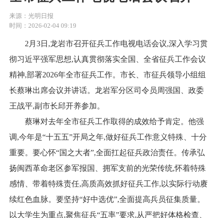
来源：光明日报
时间：2026-02-04 09:19
2月3日,龙岩市召开征兵工作电视电话会议,深入学习贯
彻习近平强军思想,认真贯彻落实全国、全省征兵工作会议
精神,部署2026年全市征兵工作。市长、市征兵领导小组组
长蔡琳出席会议并讲话。龙岩军分区司令员周强国、政委
王战平,副市长邱开养参加。
蔡琳对去年全市征兵工作取得的成效给予肯定。他强
调,今年是“十五五”开局之年,做好征兵工作意义特殊、十分
重要。要心怀“国之大者”,全面扛起征兵政治责任。传承弘
扬闽西革命老区参军报国、拥军支前的光荣传统,怀着特殊
感情、带着特殊责任,高质高效抓好征兵工作,以实际行动赓
续红色血脉。要坚持“好中选优”,全面提高兵员征集质量。
以大学生为重点,聚焦征兵“五率”要求,从严把好体格检查、