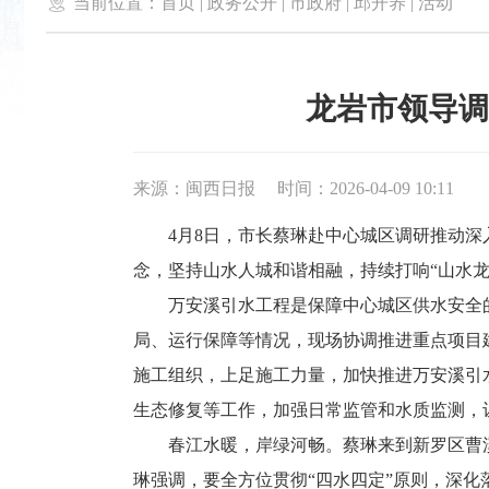

当前位置：
首页
|
政务公开
|
市政府
|
邱开养
|
活动
龙岩市领导调
来源：闽西日报
时间：2026-04-09 10:11
4月8日，市长蔡琳赴中心城区调研推动深入开
念，坚持山水人城和谐相融，持续打响“山水
万安溪引水工程是保障中心城区供水安全的
局、运行保障等情况，现场协调推进重点项目
施工组织，上足施工力量，加快推进万安溪引
生态修复等工作，加强日常监管和水质监测，
春江水暖，岸绿河畅。蔡琳来到新罗区曹溪
琳强调，要全方位贯彻“四水四定”原则，深