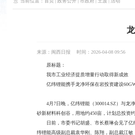

当前位置：
首页
|
政务公开
|
市政府
|
王波
|
活动
龙
来源：闽西日报
时间：2026-04-08 09:56
原标题：
我市工业经济提质增量行动取得新成效
亿纬锂能携手龙净环保在岩投资建设60GW
4月7日晚，亿纬锂能（300014.SZ）与龙
砂新材料科创谷，用地约450亩，计划总投资约
日前，市委书记胡盛、市长蔡琳会见了亿纬
纬锂能高级副总裁袁华刚、陈翔，副总裁江敏