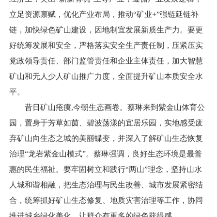
立足资源禀赋，优化产业布局，推动“矿业+”强链延链补
链，加快绿色矿山建设，因地制宜发展新质生产力。要更
好统筹发展和安全，严格落实安全生产责任制，压紧压实
党政领导责任、部门监管责任和企业主体责任，加大智慧
矿山和无人少人矿山推广力度，全面提升矿山本质安全水
平。
昔日矿山疮痍,今朝生态画卷。蔡琳来到紫金山体育公
园，置身于芳草如茵、碧波荡漾的宜居乐园，实地感受废
弃矿山向生态之城的美丽蝶变，并深入了解矿山生态恢复
治理“龙岩紫金山模式”。蔡琳强调，良好生态环境是最普
惠的民生福祉。要牢固树立和践行“两山”理念，坚持山水
人城和谐相融，把生态治理与民生改善、城市发展紧密结
合，统筹抓好矿山生态修复、地质灾害治理等工作，协同
推进城乡绿化美化，让群众有更多的绿色获得感。