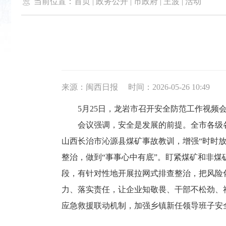

当前位置：
首页
|
政务公开
|
市政府
|
王波
|
活动
来源：闽西日报
时间：2026-05-26 10:49
5月25日，龙岩市召开安全防范工作视频会
会议强调，安全是发展的前提。全市各级各部
山西长治市沁源县煤矿事故教训，增强“时时
整治，做到“事事心中有底”。盯紧煤矿和非
段，有针对性地开展拉网式排查整治，把风险
力、落实责任，让企业知敬畏、干部不松劲、
应急救援联动机制，加强乡镇新任领导班子安