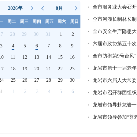
全市服务业大会召开
2026年
8月
一
周二
周三
周四
周五
周六
周日
27
28
29
30
31
1
2
六届市政协第五十次
3
4
5
6
7
8
9
全市防御第9号台风
10
11
12
13
14
15
16
龙岩市第十一届老年
17
18
19
20
21
22
23
24
25
26
27
28
29
30
龙岩市六届人大常委
31
1
2
3
4
5
6
龙岩市召开群团组织
龙岩市领导赴龙岩一