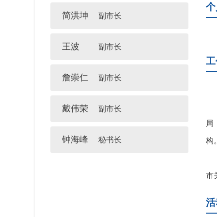
个
简洪坤
副市长
王波
副市长
工
詹崇仁
副市长
戴伟荣
副市长
局
钟海峰
秘书长
构
市
活