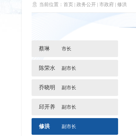

当前位置：
首页
|
政务公开
|
市政府
|
修洪
蔡琳
市长
陈荣水
副市长
乔晓明
副市长
邱开养
副市长
修洪
副市长