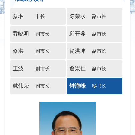
蔡琳
陈荣水
市长
副市长
乔晓明
邱开养
副市长
副市长
修洪
简洪坤
副市长
副市长
王波
詹崇仁
副市长
副市长
戴伟荣
钟海峰
副市长
秘书长