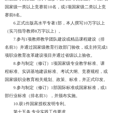
国家级一类以上竞赛前
10
名，或
1
项国家级二类以上竞
赛前
8
名。
6.
正式出版高水平专著
1
部，本人撰写
10
万字以上
（实习指导教师
8
万字以上）。
7.
参与
1
项教师教学团队建设或精品课程建设（排
名前
3
）并通过国家级教育行政部门验收，或主持完成
1
项职业教育改革建设项目并通过省级以上验收。
8.
参与制定（修订）
1
项国家级专业教学标准、课
程标准、实训基地建设标准、考试大纲、竞赛规程，或
国家级职业教育相关规划、政策、标准，并正式印发。
9.
参与制定（修订）
1
部国际标准或国家标准，或
1
部行业标准（排名前
3
），并颁布实施。
10.
获
1
件国家授权发明专利。
第十五条
专业实践工作要求