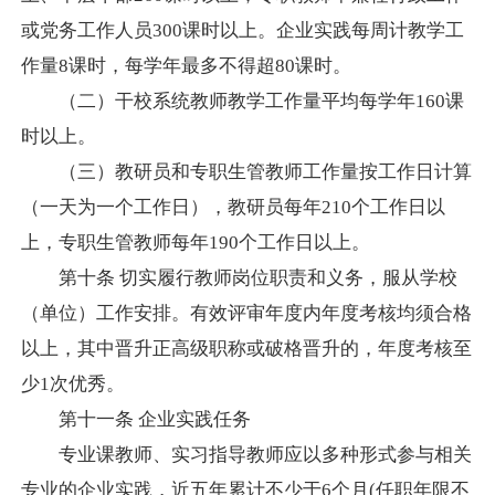
或党务工作人员
300
课时以上。企业实践每周计教学工
作量
8
课时，每学年最多不得超
80
课时。
（二）干校系统教师教学工作量平均每学年
160
课
时以上。
（三）教研员和专职生管教师工作量按工作日计算
（一天为一个工作日），教研员每年
210
个工作日以
上，专职生管教师每年
190
个工作日以上。
第十条
切实履行教师岗位职责和义务，服从学校
（单位）工作安排。有效评审年度内年度考核均须合格
以上，其中晋升正高级职称或破格晋升的，年度考核至
少
1
次优秀。
第十一条
企业实践任务
专业课教师、实习指导教师应以多种形式参与相关
专业的企业实践，近五年累计不少于
6
个月
(
任职年限不