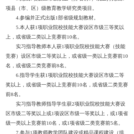
项县（市、区）级教育教学研究类项目。
4.
参编并正式出版
1
部省级规划教材。
5.
本人获
1
项职业院校技能大赛设区市级三等奖以
上，或省级二类以上竞赛前
10
名。
实习指导教师本人获
1
项职业院校技能大赛（技能
竞赛）设区市级二等奖以上，或省级一类以上竞赛前
10
名，或省级二类竞赛前
8
名。
6.
指导学生获
1
项职业院校技能大赛设区市级二等
奖以上，或省级一类以上竞赛前
10
名，或省级二类竞赛
前
8
名。
实习指导教师指导学生获
2
项职业院校技能大赛设
区市级二等奖以上或
1
项设区市级一等奖以上，或
1
项省
级一类以上竞赛前
10
名，或
1
项省级二类竞赛前
5
名。
7.
参与
1
项教师教学团队建设或精品课程建设（排