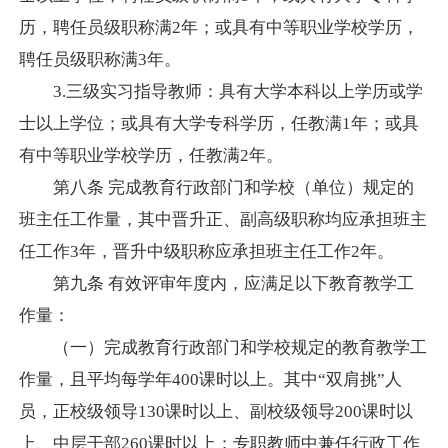
历，聘任员级职称满
2
年；或具有中等职业学校学历，
聘任员级职称满
3
年。
3.
三级实习指导教师：具有大学本科以上学历或学
士以上学位；或具有大学专科学历，任教满
1
年；或具
有中等职业学校学历，任教满
2
年。
第八条
完成教育行政部门和学校（单位）规定的
班主任工作量，其中晋升正、副高级职称均应承担班主
任工作
3
年，晋升中级职称应承担班主任工作
2
年。
第九条
有效评审年度内，应满足以下教育教学工
作量：
（一）完成教育行政部门和学校规定的教育教学工
作量，且平均每学年
400
课时以上。其中“双肩挑”人
员，正校级领导
130
课时以上、副校级领导
200
课时以
上、中层干部
260
课时以上；专职教师中兼任行政工作