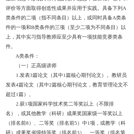
评价等方面取得创造性成果并应用于实践。具备下列
A
类条件的二项（指不同条目）以上，或同时具备
A
类条
件的一项和
B
类条件的三项（至少二项为不同条目）以
上，其中实习指导教师应至少具有一项技能竞赛类条
件。
A
类条件：
（一）正高级讲师
1.
发表
3
篇论文（其中
1
篇核心期刊论文）。教研员
发表
4
篇论文（其中
2
篇核心期刊论文，教育管理论文不
超过
1
篇）。
2.
获
1
项国家科学技术奖二等奖以上（不限排
名），或其他教学（科研）成果奖国家级一等奖以上
（排名前
8
）、二等奖（排名前
5
）中
1
项，或教学（科
研）成果奖省级特等奖（排名前
3
）、一等奖（排名第