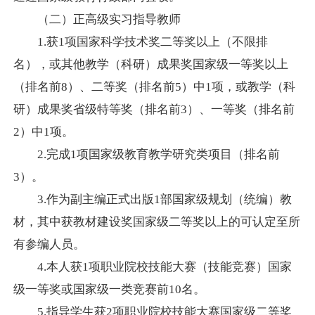
（二）正高级实习指导教师
1.
获
1
项国家科学技术奖二等奖以上（不限排
名），或其他教学（科研）成果奖国家级一等奖以上
（排名前
8
）、二等奖（排名前
5
）中
1
项，或教学（科
研）成果奖省级特等奖（排名前
3
）、一等奖（排名前
2
）中
1
项。
2.
完成
1
项国家级教育教学研究类项目（排名前
3
）。
3.
作为副主编正式出版
1
部国家级规划（统编）教
材，其中获教材建设奖国家级二等奖以上的可认定至所
有参编人员。
4.
本人获
1
项职业院校技能大赛（技能竞赛）国家
级一等奖或国家级一类竞赛前
10
名。
5.
指导学生获
2
项职业院校技能大赛国家级二等奖