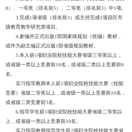
8
）、一等奖（排名前
5
）、二等奖（排名前
3
）中
1
项。
3.
完成
1
项省级（排名前
3
）或主持完成
1
项设区市
级教育教学研究类项目。
4.
参编并正式出版
1
部国家级规划（统编）教材，
或作为副主编正式出版
1
部省级规划教材。
5.
本人获
1
项职业院校技能大赛省级三等奖以上，
或省级一类以上竞赛前
10
名，或省级二类以上竞赛前
8
名。
实习指导教师本人获
1
项职业院校技能大赛（技能
竞赛）省级二等奖以上，或省级一类以上竞赛前
10
名，
或省级二类竞赛前
5
名。
6.
指导学生获
1
项职业院校技能大赛省级二等奖以
上，或省级一类以上竞赛前
10
名。
实习指导教师指导学生获
2
项职业院校技能大赛省