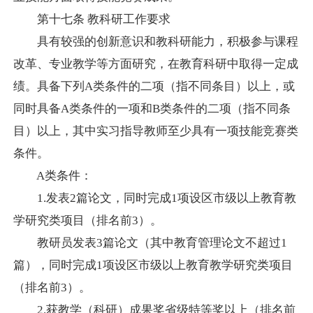
第十七条
教科研工作要求
具有较强的创新意识和教科研能力，积极参与课程
改革、专业教学等方面研究，在教育科研中取得一定成
绩。具备下列
A
类条件的二项（指不同条目）以上，或
同时具备
A
类条件的一项和
B
类条件的二项（指不同条
目）以上，其中实习指导教师至少具有一项技能竞赛类
条件。
A
类条件：
1.
发表
2
篇论文，同时完成
1
项设区市级以上教育教
学研究类项目（排名前
3
）。
教研员发表
3
篇论文（其中教育管理论文不超过
1
篇），同时完成
1
项设区市级以上教育教学研究类项目
（排名前
3
）。
2.
获教学（科研）成果奖省级特等奖以上（排名前