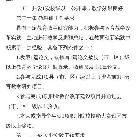
（五）开设
1
次校级以上公开课，教学效果良好。
第二十条
教科研工作要求
具有一定教育教学研究能力，积极参与教育教学改
革实践，主动进行教学反思和总结，在教育创新实践中
积累了一定经验，具备下列条件之一：
1.
发表
1
篇论文，或撰写
1
篇论文被县（市、区）级
以上教育教学论文汇编收录。教研员发表
1
篇论文。
2.
参与完成
1
项县（市、区）级以上（排名前
3
）教
育教学研究项目。
3.
参与完成
1
项职业教育改革建设项目并通过县
（市、区）级以上验收。
4.
本人或指导学生获
1
项职业院校技能大赛设区市
级以上奖项。
第二十一条
专业实践工作要求