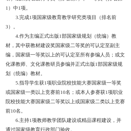
1
）中
1
项。
3.
完成
1
项国家级教育教学研究类项目（排名前
3
）。
4.
作为主编正式出版
1
部国家级规划（统编）教
材，其中获教材建设奖国家级二等奖的可认定至副主
编，国家级一等奖以上的可认定至所有参编人员；或文
化课教师、文化课教研员参编并正式出版
1
部国家级规
划（统编）教材。
5.
指导学生获
1
项职业院校技能大赛国家级一等奖
或国家级一类以上竞赛前
10
名；或本人参赛获
1
项职业
院校技能大赛国家级二等奖以上或国家级二类以上竞赛
前
10
名。
6.
主持
1
项教师教学团队建设或精品课程建设，并
通过国家级教育行政部门验收。