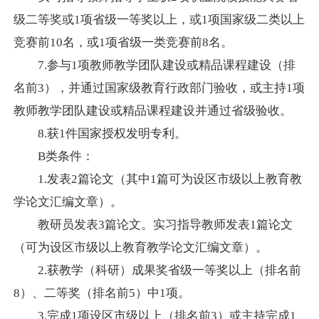
级二等奖或
1
项省级一等奖以上，或
1
项国家级二类以上
竞赛前
10
名，或
1
项省级一类竞赛前
8
名。
7.
参与
1
项教师教学团队建设或精品课程建设（排
名前
3
），并通过国家级教育行政部门验收，或主持
1
项
教师教学团队建设或精品课程建设并通过省级验收。
8.
获
1
件国家授权发明专利。
B
类条件：
1.
发表
2
篇论文（其中
1
篇可为设区市级以上教育教
学论文汇编文章）。
教研员发表
3
篇论文。实习指导教师发表
1
篇论文
（可为设区市级以上教育教学论文汇编文章）。
2.
获教学（科研）成果奖省级一等奖以上（排名前
8
）、二等奖（排名前
5
）中
1
项。
3.
完成
1
项设区市级以上（排名前
3
）或主持完成
1