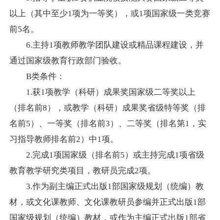
以上（其中至少
1
项为一等奖），或
1
项国家级一类竞赛
前
5
名。
6.
主持
1
项教师教学团队建设或精品课程建设，并
通过国家级教育行政部门验收。
B
类条件：
1.
获
1
项教学（科研）成果奖国家级二等奖以上
（排名前
8
），或教学（科研）成果奖省级特等奖（排
名前
5
）、一等奖（排名前
3
）、二等奖（排名第
1
，实
习指导教师排名前
2
）中
1
项。
2.
完成
1
项国家级（排名前
5
）或主持完成
1
项省级
教育教学研究类项目，教研员完成
2
项。
3.
作为副主编正式出版
1
部国家级规划（统编）教
材，或文化课教师、文化课教研员参编并正式出版
1
部
国家级规划（统编）教材，或作为主编正式出版
1
部省