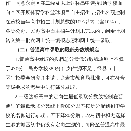
作，同意永定区在二级及以上达标高中选择
1所学校面
向本区开展体育学科篮球项目自主招生，招生名额控制
在该校当年高中招生计划总数的10%以内（含10%）。
各类公办、民办高中自主招生计划未完成的，剩余计划
转入第一批次网上统一填报志愿和网上统一录取。
（二）普通高中录取的最低分数线规定
1.普通高中录取
的投档总分最低分数线原则上不低
于
430分（民办学校380分）,如生源不足，经县（市、
区）招委会研究并申请，龙岩市教育局
批准，可在符合
等级要求的考生中进行降分录取。
2.一级达标高中的定向生最低录取分数线控制在普
通生的最低录取分数线
下降
80分
以内按所分配到初中学
校的名额进行录取
，若下降
80分后，农村初中
和无选择
生源的城区初中
仍没有定向生源的，可降至普通高中最