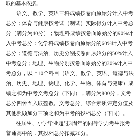
取的基本依据。
语文、数学、英语三科成绩按卷面原始分计入中考
总分；
体育与健康按考试（测试）实际得分计入中考总
分（满分为
40分）；
物理科成绩按卷面原始分的
90%计
入中考总分；化学科成绩按卷面原始分的60%计入中考
总分
；道德与法治、历史分别按
卷面原始分的
50%
计入
中考总分；地理、生物分别按
卷面原始分的
30%
计入中
考总分，
以上
10个科目（
语文、数学、英语、道德与法
治、历史、地理、物理、化学、生物、体育与健康）成
绩之和为中考文考总分（下同
），满分为
800分
，文考
总分四舍五入取整数。文考总分、综合素质评定分值及
其他照顾加分三项之和为中考的投档总分（下同）。
往届生、小学毕业超过
3周年的同等学力考生报考
普通高中的，其投档总分扣减20分。