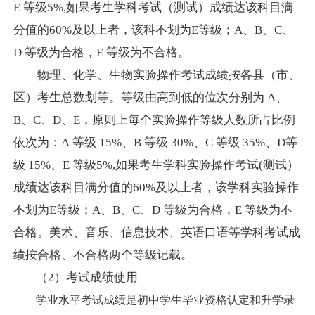
E
等级
5
%,
如果考生学科考试（测试）成绩达该科目满
分值的
60%及以上者，该科不划为E等级
；
A、B、C、
D
等级为合格，
E
等级为不合格。
物理、化学、生物实验操作考试成绩按各县（市、
区）考生总数划等。等级由高到低的位次分别为 A、
B、C、D、E，原则上每个实验操作
等级人数所占比例
依次为：
A
等级 15%、B 等级 30%、C 等级 35%、D等
级 15%
、
E
等级
5
%,如果考生学科实验操作考
试
(测试）
成绩达该科目满分值的60%及以上者，该学科
实验操作
不划为
E等级
；
A、B、C、D
等级为合格，
E
等级为不
合格。美术、音乐、信息技术、英语口语等学科考试成
绩按合格、不合格两个等级记载。
（
2）
考试成绩使用
学业水平考试成绩是初中学生毕业资格认定和升学录