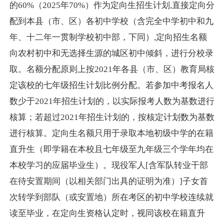
的60%（2025年70%
）作为定向生招生计划
,直接定向分
配到本县（市、区）各初中学校（含完全中学初中和
九
年、十二年一贯制学校初中部，下同
）
,
定向招生名额
向农村初中和无选择生源的城区初中倾斜，进行分校录
取。
名额分配原则上按
2021年各县（市、区）教育局核
定该校的七年级招生计划比例分配。若参加中考报名人
数少于2021年招生计划的，以实际报考人数为基数进行
核算；若超过2021年招生计划的，按核定计划数为基数
进行核算。定向生名额只用于录取本地初级中学的在籍
直升生（即学籍在本校且七年级至九年级三个学年均在
本校学习的应届毕业生）。现役军人[含军队转业干部
在待安置期间（以
相关部门出具的证明为准
）
]子女首
次转学到部队（或安置地）所在考区的初中学校连续就
读至毕业，在定向生资格认定时，视同该校在籍直升