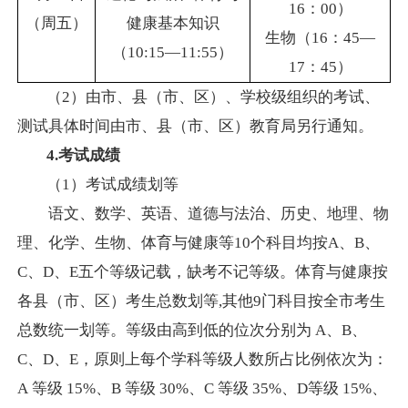
16：00）
（周五）
健康基本知识
生物（
16：45—
（
10:15—11:55）
17：45）
（
2）由市、县（市、区）、学校级组织的考试、
测试具体时间由市、县（市、区）教育局另行通知。
4.考试成绩
（
1）考试成绩划等
语文、数学、英语、道德与法治
、历史、地理、物
理、化学、生物、体育与健康等
10个科目均按A、B、
C、D、E五个等级记载，缺考不记等级。
体育与健康按
各县（市、区）考生总数
划等
,
其他9门科目按全市考生
总数统一划等。等级由高到低的位次分别为 A、B、
C、D、E，原则上每个学
科等级人数所占比例依次为：
A
等级 15%、B 等级 30%、C 等级 35%、D等级 15%
、