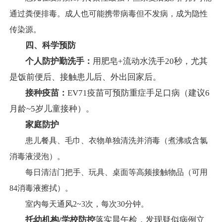
通过粪便排毒。成人也可能携带病毒但不发病，成为隐性
传染源。
四、科学预防
个人防护勤洗手：
用肥皂+流动水洗手20秒，尤其
是饭前便后、接触患儿后、外出回家后。
接种疫苗：
EV71疫苗可预防重症手足口病（建议6
月龄~5岁儿童接种）。
家庭防护
患儿餐具、毛巾、衣物单独清洗并消毒（煮沸或含氯
消毒液浸泡）。
每日清洁门把手、玩具、桌面等高频接触物品（可用
84消毒液擦拭）。
室内每天通风2~3次，每次30分钟。
托幼机构/学校防控
落实晨午检，发现疑似病例立