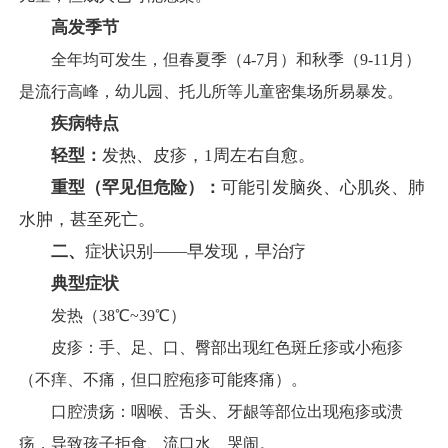
高发季节
全年均可发生，但春夏季（4-7月）和秋季（9-11月）
是流行高峰，幼儿园、托儿所等儿童密集场所易暴发。
疾病特点
轻型：
发热、皮疹，1周左右自愈。
重型（罕见但危险）：
可能引发脑炎、心肌炎、肺
水肿，甚至死亡。
二、
症状识别——早发现，早治疗
典型症状
发热（38℃~39℃）
皮疹：手、足、口、臀部出现红色斑丘疹或小疱疹
（不痒、不痛，但口腔疱疹可能疼痛）。
口腔溃疡：咽喉、舌头、牙龈等部位出现疱疹或溃
疡，导致孩子拒食、流口水、哭闹。