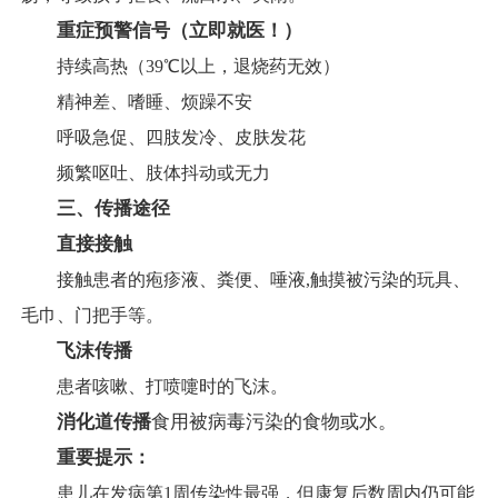
重症预警信号（立即就医！）
持续高热（39℃以上，退烧药无效）
精神差、嗜睡、烦躁不安
呼吸急促、四肢发冷、皮肤发花
频繁呕吐、肢体抖动或无力
三、传播途径
直接接触
接触患者的疱疹液、粪便、唾液,触摸被污染的玩具、
毛巾、门把手等。
飞沫传播
患者咳嗽、打喷嚏时的飞沫。
消化道传播
食用被病毒污染的食物或水。
重要提示：
患儿在发病第1周传染性最强，但康复后数周内仍可能