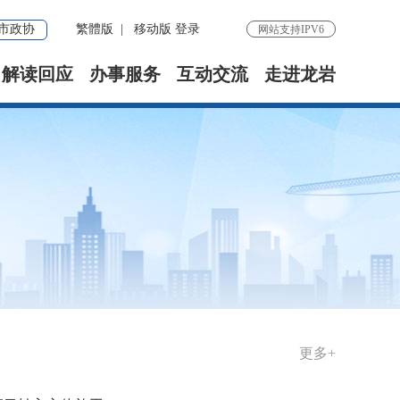
市政协
繁體版
|
移动版
登录
网站支持IPV6
解读回应
办事服务
互动交流
走进龙岩
更多+