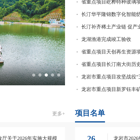
省重点项目屹桦特种玻璃
长汀华平隆锦数字化智能
长汀补齐稀土产业链 促产
龙湖渔港完成竣工验收
资源化利用技术空白
项目名单
更多+
26
厅关于2026年实施大规模
龙岩市20