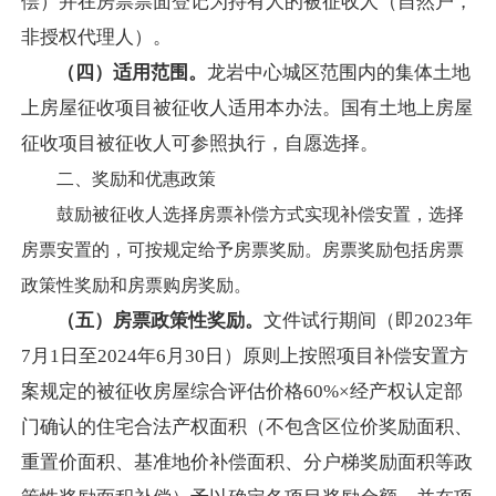
偿）并在房票票面登记为持有人的被征收人（自然户，
非授权代理人）。
（四）适用范围。
龙岩中心城区范围内的集体土地
上房屋征收项目被征收人适用本办法。国有土地上房屋
征收项目被征收人可参照执行，自愿选择。
二、奖励和优惠政策
鼓励被征收人选择房票补偿方式实现补偿安置，选择
房票安置的，可按规定给予房票奖励。房票奖励包括房票
政策性奖励和房票购房奖励。
（五）房票政策性奖励。
文件试行期间（即
2023年
7月1日
至
2024年
6月30日）原则上按照项目补偿安置方
案规定的被征
收房屋综合评估价格
60%
×经产权认定部
门确认的住宅合法产权面积（不包含区位价奖励面积、
重置价面积、基准地价补偿面积、分户梯奖励面积等政