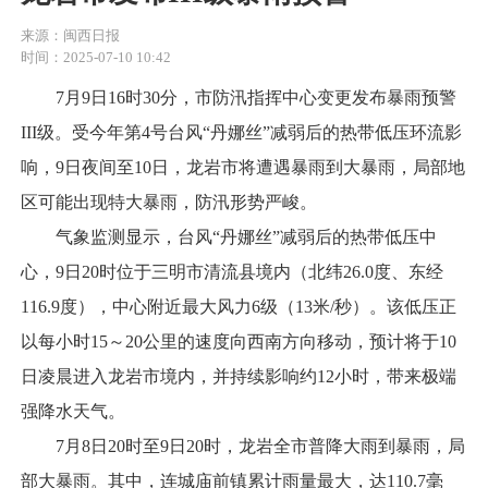
来源：闽西日报
时间：2025-07-10 10:42
7月9日16时30分，市防汛指挥中心变更发布暴雨预警
III级。受今年第4号台风“丹娜丝”减弱后的热带低压环流影
响，9日夜间至10日，龙岩市将遭遇暴雨到大暴雨，局部地
区可能出现特大暴雨，防汛形势严峻。
气象监测显示，台风“丹娜丝”减弱后的热带低压中
心，9日20时位于三明市清流县境内（北纬26.0度、东经
116.9度），中心附近最大风力6级（13米/秒）。该低压正
以每小时15～20公里的速度向西南方向移动，预计将于10
日凌晨进入龙岩市境内，并持续影响约12小时，带来极端
强降水天气。
7月8日20时至9日20时，龙岩全市普降大雨到暴雨，局
部大暴雨。其中，连城庙前镇累计雨量最大，达110.7毫