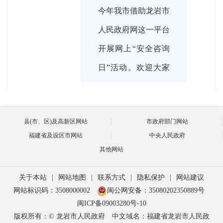
今年我市借助龙岩市
人民政府网这一平台
开展网上“安全咨询
日”活动。欢迎大家
积极留言与我们互动
交流，我将就网友提
县(市、区)及高新区网站
市政府部门网站
问进行逐一解答！
福建省及设区市网站
中央人民政府
其他网站

关于本站
|
网站地图
|
联系方式
|
隐私保护
|
网站建议
2020-06-16 16:03:00
网站标识码：3508000002
闽公网安备：35080202350889号
今年“安全生产月”活
闽ICP备09003280号-10
主持人
版权所有：© 龙岩市人民政府
中文域名：福建省龙岩市人民政
动的主题是什么？策