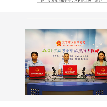
位，要怎择填报专业，本科能上吗 16:37
[王富发]
查找近三年录取位次跟你接近的高校
填报，建议填报本省福州理工学院、闽南理
学院、泉州信息工程学院、泉州职业技术大
等适合你填报的专业组，有被录取的机会。
[李先生]
物理组，622，请问报考医学类临床
业报什么学校较好较稳？ 16:19
[王富发]
您好！请问您的位次多少？另外两个
选考的科目是什么？
[。。]
如果想在技校当老师，需要学什么专
业，报什么院校 16:10
[王富发]
先了解下技校开设的课程,大学相关
专业,即可报考.
[willow]
老师，你好，我高考排名52000，想
一下有什么好一点的本二可以推荐呢？ 16:0
[王富发]
请问您是什么院校组合？