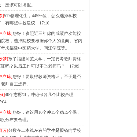
线，应该可以填报。
陈]
517物理化生，44556位，怎么选择学校
，有哪些学校建议 17:10
林立琼]
您好！参照近三年你的成绩位次能投
档院校，选择院校要根据你个人的意向。省内
可考虑福建中医药大学、闽江学院等。
数梦]
报了福建师范大学，一定要考教师资格
证证吗？以后工作可以不当老师吗？ 17:09
林立琼]
您好！要取得教师资格证，至于是否
当老师自主选择。
yt]
40个志愿组，冲稳保各几个比较合理
7:04
林立琼]
您好，建议用10个冲15个稳15个保，
梯度分布要合理。
蔚蓝]
分数在二本线左右的学生是报省内学校