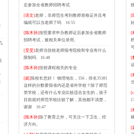
定参加全省教师招聘考试.
[语文]
老师，非师范生考到教师资格证并且考
[
编就可以当老师了吗 16:55
好
合
[陈木孙]
按照要求申办教师证后参加全省教师
[
招聘考试，被相关单位录用。
几
[旻旻]
老师当技校老师报考院校和专业有什么
限制吗 16:48
[
组
报
[陈木孙]
技校课程相关的专业
专
[
[妮]
陈校长您好！ 物理地生，356，排名35381
不
这样的分数要报省内还是省外学校？除了师范
类学校，还有什么专业比较适合女生的，孩子
[c
目前就对师范学校比较了解，其他都不清楚，
1
谢谢 16:47
[
[陈木孙]
除了教育之外，可关注一下卫生，经
济方向。
[