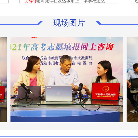
[小郭]
老师觉得在发达城市上二本学校怎么
样，有必要吗，还是在本省读二本学校 16:46
[
工
[陈木孙]
一本 二本已经合并,省内省外由自己家
现场图片
学
长沟通一致即可
[
[大宝]
理科怎么填自愿老师指导一下 16:13
吗
专
[陈木孙]
1,根据自己的成绩位置,找若干所和自
[
己成绩匹配的院校专业组
2,录取分数高的放前面,能达到的放中间,分数较
低的放后面
[
[小张]
如果是师范生，7年之后在龙岩市能否找
的
到公办高初中学校教师工作，是否会出现老师
[
饱和的现象 16:07
的
[陈木孙]
二孩,三孩的政策,有可能预见7年后学
生会增加,再加上老年教师的退休,相信要补充老
问
[
师的
9
察
[落榜生]
陈校长下午好！请问高考本科切线差
[