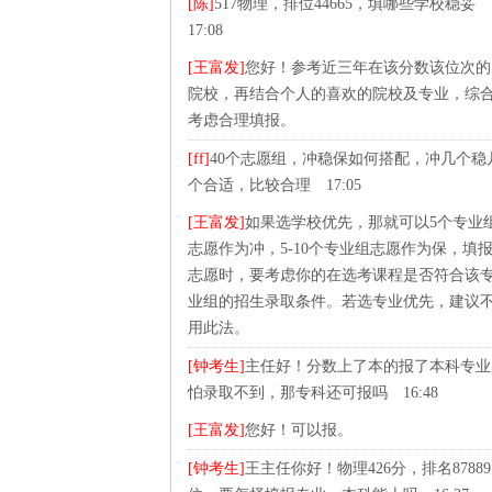
[陈]
517物理，排位44665，填哪些学校稳妥
17:08
[王富发]
您好！参考近三年在该分数该位次的
院校，再结合个人的喜欢的院校及专业，综
考虑合理填报。
[ff]
40个志愿组，冲稳保如何搭配，冲几个稳
个合适，比较合理 17:05
[王富发]
如果选学校优先，那就可以5个专业
志愿作为冲，5-10个专业组志愿作为保，填
志愿时，要考虑你的在选考课程是否符合该
业组的招生录取条件。若选专业优先，建议
用此法。
[钟考生]
主任好！分数上了本的报了本科专业
怕录取不到，那专科还可报吗 16:48
[王富发]
您好！可以报。
[钟考生]
王主任你好！物理426分，排名87889