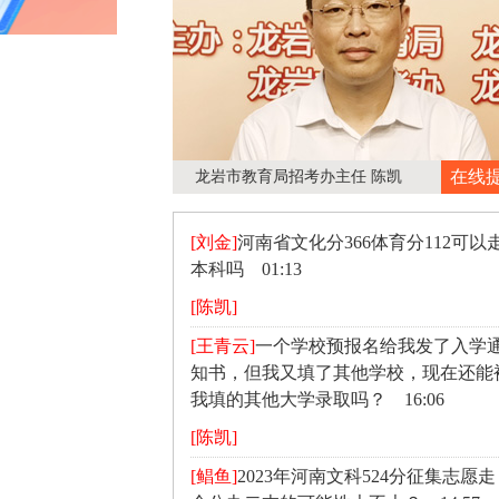
在线
龙岩市教育局招考办主任 陈凯
[刘金]
河南省文化分366体育分112可以
本科吗 01:13
[陈凯]
[王青云]
一个学校预报名给我发了入学
知书，但我又填了其他学校，现在还能
我填的其他大学录取吗？ 16:06
[陈凯]
[鲳鱼]
2023年河南文科524分征集志愿走