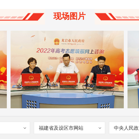
[叻音林]
校长你好，我历史类480分省内
现场图片
院校能报哪些呢？一头雾水，帮我解解，
只
谢谢 20:24
都
[陈木孙]
么
[乘风破浪]
25297 18:21
[
[陈木孙]
[Even]
老师：物化生598，排名8913，可
以报哪些学校， 17:08
[陈木孙]
武汉理工，东北师范大学，西南
师
[
交通大学，郑州大学等。
[乘风破浪]
物理组合550能报什么学
校？ 17:04
有
[陈木孙]
位次多少
的
福建省及设区市网站
中央人民政
[高山流水]
陈校长，怎样避开我绝对不想
[
去的专业，有不会滑档？谢谢 17:03