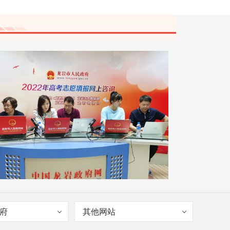
[邹冠华]
可报院校很多。省内外均可填
报。自己要有专业方向。推荐几所你可以
参考下：广东海洋大学、大连民族大学，
防灾科技学院，青岛农业大学等，泉州师
范学院、闽江学院（闽台合作）等。
小徐]
老师您好，我想请问一下龙岩学院
（不限户籍）和龙岩学院（面向龙岩）在
填报志愿的时候是要分成两栏报名吗？我
是龙岩户籍的 16:42
[邹冠华]
要的，要分2个专业组来填报。
小徐]
老师您好，我想请问一下龙岩学院
（不限户籍）和龙岩学院（面向龙岩）在
填报志愿的时候是要分成两栏报名吗？我
是龙岩户籍的 16:37
[邹冠华]
要分成2个专业组报
府
其他网站
0点]
理科450，请问省内、省外能报什么