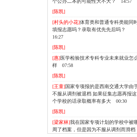
个公办二本的可能性大不大？ 14:57
[陈凯]
[村头的小花]
体育类和普通专科类能同
填报志愿吗？录取有优先先后吗？
16:27
[陈凯]
[惠]
医学检验技术专科专业未来就业怎
样 07:58
[陈凯]
[王童]
国家专项报的是西南交通大学由
不服从调剂被退档 如果征集志愿再报这
个学校的话录取概率有多大 00:30
[陈凯]
[梁家林]
我在国家专项计划的学校中被
周了档案，但是因为不服从调剂而滑档
我还可以参加本科一批的录取吗 11:02