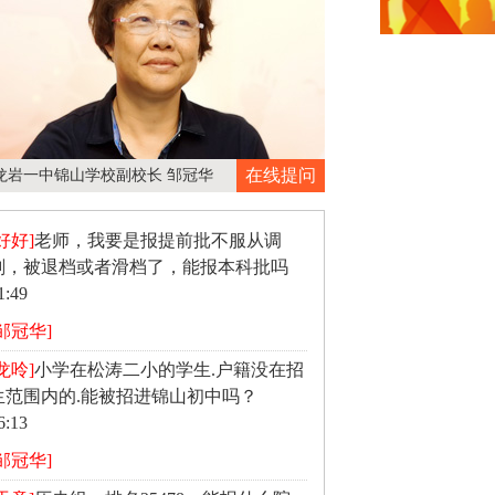
在线提问
龙岩一中锦山学校副校长 邹冠华
好好]
老师，我要是报提前批不服从调
剂，被退档或者滑档了，能报本科批吗
1:49
[邹冠华]
龙呤]
小学在松涛二小的学生.户籍没在招
生范围内的.能被招进锦山初中吗？
6:13
[邹冠华]