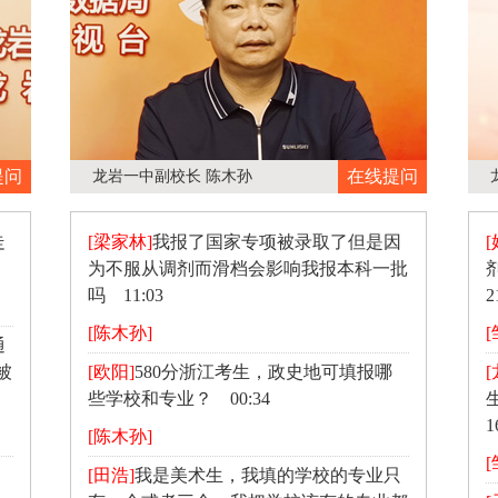
提问
在线提问
龙岩一中副校长 陈木孙
走
[梁家林]
我报了国家专项被录取了但是因
[
为不服从调剂而滑档会影响我报本科一批
吗 11:03
2
[陈木孙]
通
被
[欧阳]
580分浙江考生，政史地可填报哪
[
些学校和专业？ 00:34
1
[陈木孙]
[田浩]
我是美术生，我填的学校的专业只