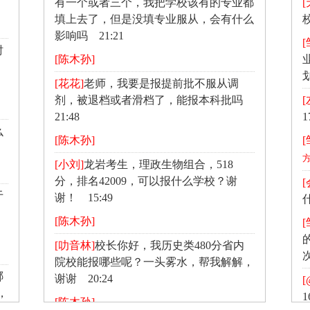
有一个或者三个，我把学校该有的专业都
[
填上去了，但是没填专业服从，会有什么
影响吗 21:21
时
[陈木孙]
[花花]
老师，我要是报提前批不服从调
剂，被退档或者滑档了，能报本科批吗
[
21:48
1
么
[陈木孙]
[小刘]
龙岩考生，理政生物组合，518
分，排名42009，可以报什么学校？谢
于
谢！ 15:49
[陈木孙]
[叻音林]
校长你好，我历史类480分省内
院校能报哪些呢？一头雾水，帮我解解，
哪
谢谢 20:24
[
，
1
[陈木孙]