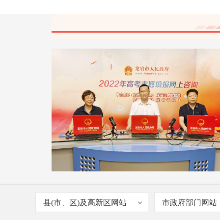
[陈凯]
[田浩]
我是美术生，我填的学校的专业
有一个或者三个，我把学校该有的专业
填上去了，但是没填专业服从，会有什
影响吗 21:20
[陈凯]
[胡]
湖北604报临床医学报哪个 21:15
[陈凯]
[芳芳]
历史类，家里人让我在医生和老
之中选择一个，哪一个更好 09:08
[陈凯]
[一]
目前三本调剂院校是哪个学校，还
345分能报考深圳什么大学，适合女生
县(市、区)及高新区网站
市政府部门网站
专业有什么 三本有没有分数差合适的，
未达到分数线报考几率高点 22:22