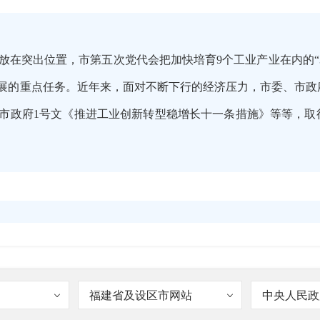
放在突出位置，市第五次党代会把加快培育9个工业产业在内的“3
发展的重点任务。近年来，面对不断下行的经济压力，市委、市
5年市政府1号文《推进工业创新转型稳增长十一条措施》等等，
加大，我市依然处于稳定工业增长、优化产业结构的关键时期，
业信心。正是在这一大背景下，市政府决定延续2015年出台工
福建省及设区市网站
中央人民政
工业发展十五条措施》。