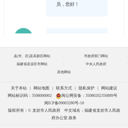
员，您好！

2017-05-04 15:34:00
主持人好，各位网友
董谊良
县(市、区)及高新区网站
市政府部门网站
大家好！非常高兴在
福建省及设区市网站
中央人民政府
这里就如何处理劳动
其他网站
人事纠纷的有关问题
关于本站
|
网站地图
|
联系方式
|
隐私保护
|
网站建议
和大家进行沟通交
网站标识码：3508000002
闽公网安备：35080202350889号
流，也感谢大家对劳
闽ICP备09003280号-10
版权所有：© 龙岩市人民政府
中文域名：福建省龙岩市人民政
动人事争议调解仲裁
府办公室.政务
工作的关注和支持。