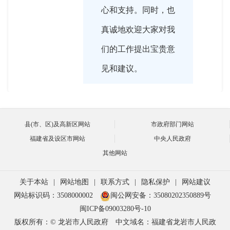
心和支持。同时，也
真诚地欢迎大家对我
们的工作提出宝贵意
见和建议。

县(市、区)及高新区网站
市政府部门网站
2017-07-20 16:02:00
福建省及设区市网站
中央人民政府
作为一名市民，我关
其他网站
主持人
心的是我们龙岩是否
关于本站
|
网站地图
|
联系方式
|
隐私保护
|
网站建议
会地震？会发生多大
网站标识码：3508000002
闽公网安备：35080202350889号
的地震？能介绍一下
闽ICP备09003280号-10
版权所有：© 龙岩市人民政府
中文域名：福建省龙岩市人民政
我们龙岩的地震地质