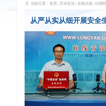

当前位置：
首页
|
互动交流
|
在线访谈
|
往期
从严从实从细开展安全