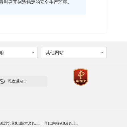
胜利召开创造稳定的安全生产环境。
府
其他网站

闽政通APP
所有行业领域、所有生产经营企事业单
一个环节。二是都要求狠抓整改。对排
更加强调企业在大检查中的主体责任。这
第三阶段的督查也是围绕企业自查内容
60浏览器9.1版本及以上，且IE内核9.0及以上。