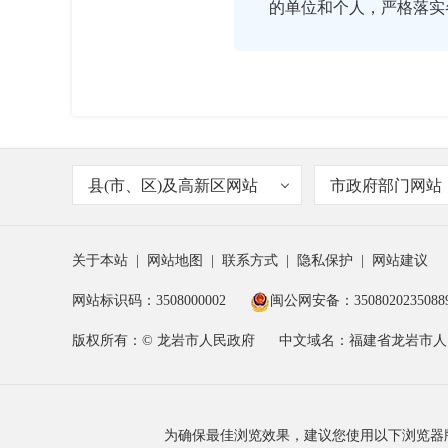
的单位和个人，严格落实

2017-08-22 16:04:00
与以往相比，有何新特点
主持人
县(市、区)及高新区网站
市政府部门网站
关于本站
|
网站地图
|
联系方式
|
隐私保护
|
网站建议

2017-08-22 16:04:00
网站标识码：3508000002
闽公网安备：3508020235088
主要表现为两方面特点：
赖剑锋
版权所有：© 龙岩市人民政府
中文域名：福建省龙岩市人
位和人员密集场所。企业
查的安全隐患整改都要求
次大检查第一阶段要求企
为确保最佳浏览效果，建议您使用以下浏览器版本：IE