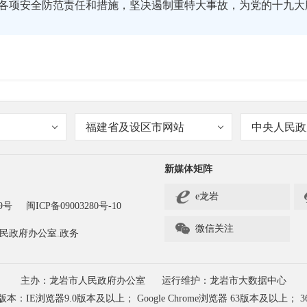
各项安全防范责任和措施，坚决遏制重特大事故，为党的十九大
和新要求？
福建省及设区市网站
中央人民政
新媒体矩阵
e龙岩
9号
闽ICP备09003280号-10
共同点：一是都要求全覆盖。大检查的范围覆盖全市所有地区、

微信关注
民政府办公室.政务
要全面组织开展自查自改，确保不留死角、不漏一个岗位、不落
做到责任、措施、资金、时限、预案“五到位”。不同点：一是
主办：龙岩市人民政府办公室
运行维护：龙岩市大数据中心
业全面进行自查自纠，落实排查出的隐患整改。第二阶段检查、
浏览器9.0版本及以上； Google Chrome浏览器 63版本及以上； 3