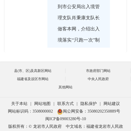
到市公安局出入境管
理支队肖秉康支队长
做客本网，介绍出入
境落实“只跑一次”制
度、优化服务举措的
相关情况，并就出入
县(市、区)及高新区网站
市政府部门网站
境办证热点问题与网
福建省及设区市网站
中央人民政府
友进行在线交流。欢
其他网站
迎广大网友积极参
关于本站
|
网站地图
|
联系方式
|
隐私保护
|
网站建议
与，踊跃提问。
网站标识码：3508000002
闽公网安备：35080202350889号
闽ICP备09003280号-10
版权所有：© 龙岩市人民政府
中文域名：福建省龙岩市人民政