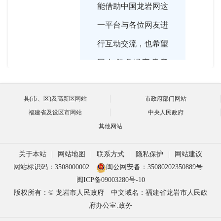
能借助中国龙岩网这
一平台与各位网友进
行互动交流，也希望
网友们多提宝贵意
见。
县(市、区)及高新区网站
市政府部门网站
福建省及设区市网站
中央人民政府
其他网站

2018-09-12 16:03:00
据悉，根据国务院、
关于本站
|
网站地图
|
联系方式
|
隐私保护
|
网站建议
主持人
网站标识码：3508000002
闽公网安备：35080202350889号
省安委会部署要求，
闽ICP备09003280号-10
市安委会部署5月份
版权所有：© 龙岩市人民政府
中文域名：福建省龙岩市人民政
府办公室.政务
至12月份开展全市安