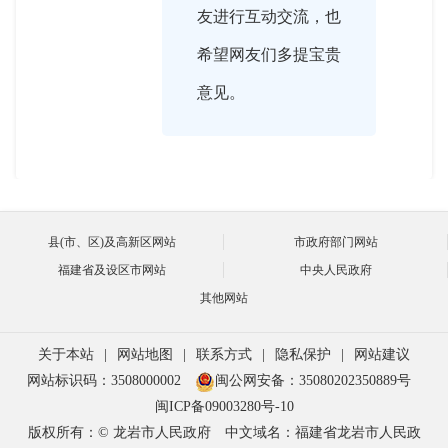
友进行互动交流，也
希望网友们多提宝贵
意见。

2018-10-18 16:02:00
随着我国社会经济的
县(市、区)及高新区网站
市政府部门网站
主持人
福建省及设区市网站
中央人民政府
发展和改革进程的日
其他网站
益深入，审计发挥的
作用越来越重要。
关于本站
|
网站地图
|
联系方式
|
隐私保护
|
网站建议
网站标识码：3508000002
闽公网安备：35080202350889号
闽ICP备09003280号-10
版权所有：© 龙岩市人民政府
中文域名：福建省龙岩市人民政