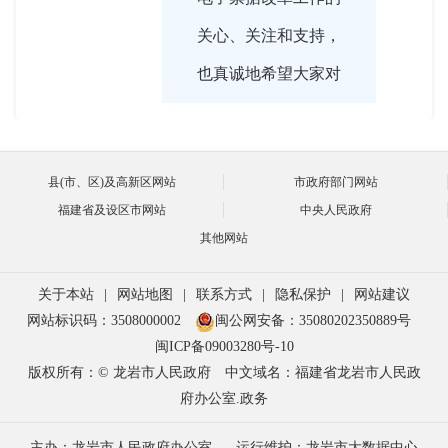
关心、关注和支持，
也真诚地希望大家对
我们的工作提出宝贵
意见和建议。
县(市、区)及高新区网站
市政府部门网站
福建省及设区市网站
中央人民政府
其他网站

2024-03-14 16:03:00
关于本站
|
网站地图
|
联系方式
|
隐私保护
|
网站建议
林副局长，请您给广
主持人
网站标识码：3508000002
闽公网安备：35080202350889号
大网友介绍一下什么
闽ICP备09003280号-10
版权所有：© 龙岩市人民政府
中文域名：福建省龙岩市人民政
是财政票据？
府办公室.政务
主办：龙岩市人民政府办公室
运行维护：龙岩市大数据中心