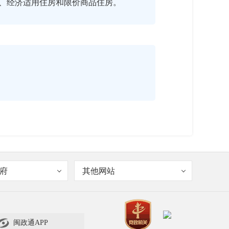
、经济适用住房和限价商品住房。
房保障工作力度，逐步完善住房保障工
府
其他网站
房保障覆盖面，将中等偏下收入住房困
入保障范围，满足不同阶层、不同类别
众共享改革发展成果。

闽政通APP