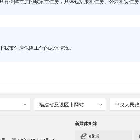
具有保障性质的政策性住房，具体包括廉租住房、公共租赁住房
下我市住房保障工作的总体情况。
解决中低收入家庭住房困难问题作为重点工作来抓，不断加大住
福建省及设区市网站
中央人民政
建设与管理，建立和完善住房保障和供应体系，通过不断扩大住
、在城镇稳定就业的外来务工人员及符合分类保障的特定对象纳
新媒体矩阵
力实现住房困难家庭“住有所居”，促进社会公平正义、让人民群
e龙岩