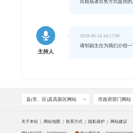
出租或者出售方式提供的

2018-06-14 16:17:00
请邹副主任为我们介绍一
主持人

2018-06-14 16:18:00
历年来，市委、市政府把
邹靖
县(市、区)及高新区网站
市政府部门网站
作机制，加强保障性住房
难家庭、新就业无房职工
关于本站
|
网站地图
|
联系方式
|
隐私保护
|
网站建议
群众的基本住房需求，努