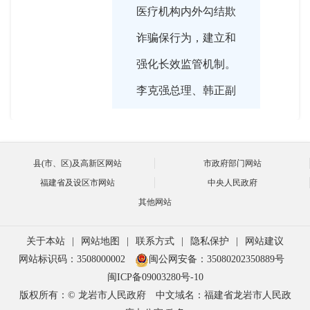
医疗机构内外勾结欺
诈骗保行为，建立和
强化长效监管机制。
李克强总理、韩正副
总理也多次强调确保
医疗保障基金安全，
县(市、区)及高新区网站
市政府部门网站
是医保部门首要的职
福建省及设区市网站
中央人民政府
责。
其他网站
关于本站
|
网站地图
|
联系方式
|
隐私保护
|
网站建议
网站标识码：3508000002
闽公网安备：35080202350889号

2020-04-14 16:06:00
闽ICP备09003280号-10
版权所有：© 龙岩市人民政府
中文域名：福建省龙岩市人民政
今天我们很荣幸邀请