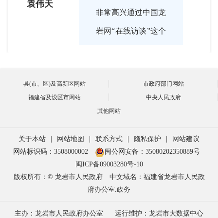
袁伟天
非常高兴通过中国龙
岩网“在线访谈”这个
栏目与大家在线交
流。感谢各位网友对
县(市、区)及高新区网站
市政府部门网站
我市城市规划管理工
福建省及设区市网站
中央人民政府
作的关心、关注和支
其他网站
持！
关于本站
|
网站地图
|
联系方式
|
隐私保护
|
网站建议
网站标识码：3508000002
闽公网安备：35080202350889号
闽ICP备09003280号-10

版权所有：© 龙岩市人民政府
中文域名：福建省龙岩市人民政
2017-11-30 15:34:00
府办公室.政务
袁副局长，城市交通
主持人
主办：龙岩市人民政府办公室
运行维护：龙岩市大数据中心
拥堵问题是广大市民