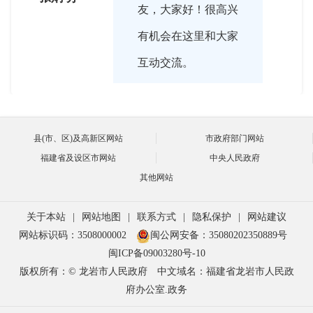
友，大家好！很高兴
有机会在这里和大家
互动交流。

县(市、区)及高新区网站
市政府部门网站
2018-04-24 16:04:00
福建省及设区市网站
中央人民政府
请您先简单介绍一下
其他网站
主持人
人民调解的概念、性
关于本站
|
网站地图
|
联系方式
|
隐私保护
|
网站建议
质和作用。
网站标识码：3508000002
闽公网安备：35080202350889号
闽ICP备09003280号-10
版权所有：© 龙岩市人民政府
中文域名：福建省龙岩市人民政
府办公室.政务

2018-04-24 16:07:00