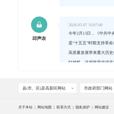

2026-05-07 16:07:00
今年2月13日，《中共中
邱声农
是“十五五”时期支持革
高质量发展带来重大历史
针对性，这些政策内涵非
县(市、区)及高新区网站
市政府部门网站

2026-05-07 16:08:00
可以说《意见》是当年国
主持人
关于本站
|
网站地图
|
联系方式
|
隐私保护
|
网站建议