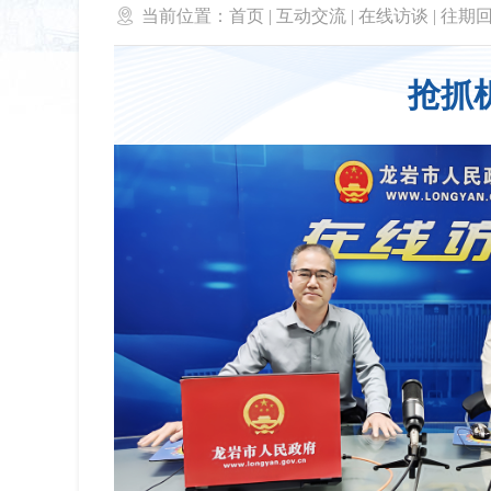

当前位置：
首页
|
互动交流
|
在线访谈
|
往期
抢抓